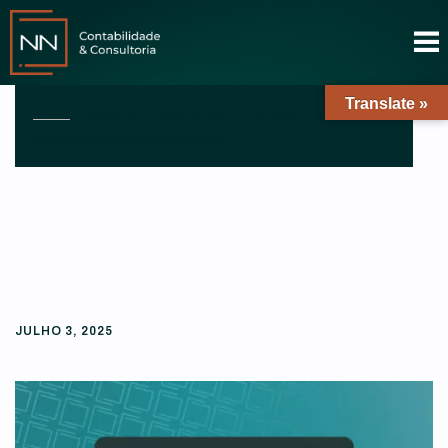
Translate »
Início
»
eSocial: o que é, como funciona e como
evitar erros na sua empresa
JULHO 3, 2025